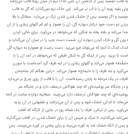
به قالب نچسبد پس از گذشتن آن کمی خاک نرم در میان رویه قالب می‌پاشد
ولی بقیه رویه آن را با آب تر می‌کند. این خاک نرم نمی‌گذارد که گل به قالب
بچسبد و اگر بچسبد پس از خشک شدن شدن ترک بر می‌دارد. سفالگر با بالا
بردن دو دست خود درکنار دیواره گل، آن را هموار و کم کم گلهای زیادی را از آن
جدا می‌کند و رفته رفته به شکلی که می‌خواهد در می‌آورد. برای خالی کردن
درون گل و نازک کردن دیواره آن، شست دست چپ را در میان آن می‌گذارد و
اندک اندک تا آنجا که می‌تواند فرو می‌برد. دست راست او همواره به دیواره گل
است تا نریزد. پس از اینکه گل به شکل ظرفی که می‌خواهد در آمد آن را با
«مُشْتَه» هموار می‌کند و گلهای زیادی را در لبه ظرف گرد آمده‌است با سوزن
می‌گیرد و لبه ظرف را با «تیماج» هموار می‌کند. دراین هنگام کار ساختمان
ظرف، در یک مرحله به پایان رسیده‌است. آن را با قالب از روی چرخ بر می‌دارد
و در جایگاه سر پوشیده‌ای که چند هواکش درسقف دارد و در جایگاه سر
پوشیده‌ای که چند هواکش درسقف دارد می‌چیند. سفالینه دوازده ساعت در آنجا
می‌ماند تا اندکی خشک شود و پس از آن می‌تراشد و نقشهایی در آن پدید
می‌آورد. پس از تراش، ظرف را یک شبانه روز در جایی از کارگاه که آفتاب
نمی‌تابد می‌گذارند تا نترکد و سپس آن را برای خشک شدن، در آفتاب می‌گذارند
و پس از آنکه خشک شد به کوره می‌برند و برای پختن در کوره می‌چینند، پس
از پختن، سفالینه را لعابکاری می‌کنندو دوباره به کوره می‌برند تا لعاب آن بپزد.