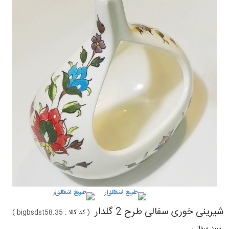
شیرینی خوری سفالی طرح 2 گلدار
(
کد کالا :
bigbsdst58.35
)
سبد سفالی