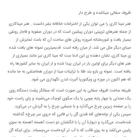
ظروف سفالی میناشده و طرح دار
هنر مینا کاری‌ را می توان یکی از اختراعات خلاقانه‌ بشر دانست . هنر میناکاری
از جمله هنرهای تزیینی دوران پیشین است که در دوران صفویه و قاجار رونقی
بسیار یافت و شوربختانه امروزه روش های ساخت آن که باعث تمایزش از
مینای دیگر ملل می شد، از میان رفته است. قدیمیترین نمونه های یافت شده
ی مینا کاری، نشان دهنده ی این ادعا ست که مینا کاری نیز مانند بسیاری از
هنر های دیگر برای اولین بار در ایران پیدا شده و از ایران به سایر کشورها راه
یافته است. نمونه ی بازو بند طلا با تزئینات مینا از دوران هخامنشی به جا مانده
که هم اکنون در موزه ی ویکتوریا آلبرت لندن نگهداری می شود.
طریقه ساخت ظروف سفالی به این صورت است که سفالگر پشت دستگاه روی
یک صندلی یا چهار پایه چوبی یا یک سکوی کوچک می‌نشیند و پای راست خود
را بر صفحه زیرین چرخ می‌گذارد و با جنبشی چرخ را به گردش در می‌آورد.
سپس یکی از چانه‌های کله قندی گل را بر قالبی که «روی سر چرخ» گذاشته
شده‌است، می‌گذرد و دیوارهٔ آن را با انگشتان دو دست آهسته آهسته به سوی
پایین می‌کشد و به روی قالب که با آب تر کرده‌است می‌چسباند. برای اینکه گل