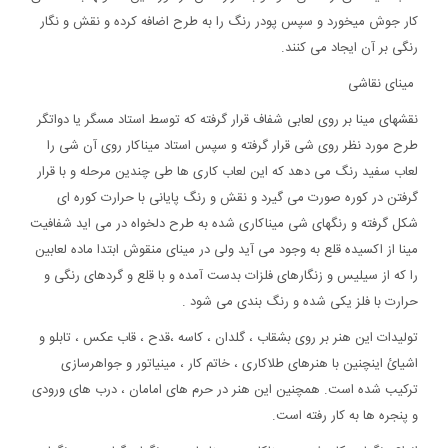
کار جوش میخورد و سپس پودر رنگ را به طرح اضافه کرده و نقش و نگار
رنگی بر آن ایجاد می کنند.
مینای نقاشی
نقشهای مینا بر روی لعابی شفاف قرار گرفته که توسط استاد مسگر یا دواتگر
طرح مورد نظر روی شی قرار گرفته و سپس استاد میناکار روی آن شی را
لعاب سفید رنگ می دهد که این لعاب کاری ها طی چندین مرحله و با قرار
گرفتن در کوره صورت می گیرد و نقش و رنگ پایانی با حرارت کوره ای
شکل گرفته و رنگهای شی میناکاری شده به طرح دلخواه در می اید شفافیت
مینا از اکسیده قلع به وجود می آید ولی در مینای منقوش ابتدا ماده لعابین
را که از سیلیس و زنگارهای فلزات بدست آمده و با قلع و گردهای رنگی و
حرارت با فلز یکی شده و رنگ بندی می شود .
تولیدات این هنر بر روی بشقاب ، گلدان ، کاسه ،قدح ، قاب عکس ، تابلو و
اشیائ اینچنین با هنرهای طلاکاری ، خاتم کار ، مینیاتور و جواهرسازی
ترکیب شده است. همچنین این هنر در حرم های امامان ، درب های ورودی
و پنجره ها به کار رفته است.