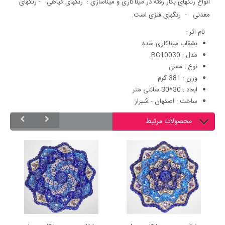
انواع رنگهای بکار رفته در میناکاری و میناسازی : رنگهای گیاهی - رنگهای
معدنی - رنگهای فلزی است.
نام اثر :
بشقاب میناکاری شده
مدل : BG10030
نوع : مسی
وزن : 381 گرم
ابعاد : 30*30 سانتی متر
ساخت : اصفهان - شیراز
محصولات مرتبط