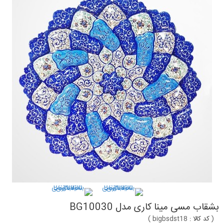
بشقاب مسی مینا کاری مدل BG10030
(
کد کالا :
bigbsdst18
)