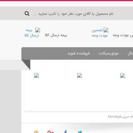
 عودت وجه
بیمه ارسال کالا
تال
موتورسیکلت
فروشنده شوید