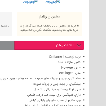
مشتریان وفادار
با خرید هر محصول ، بن تخفیف هدیه می گیرید و در
با شماره
خرید های بعدی تخفیف شگفت انگیز دریافت میکنید
اطلاعات بیشتر
برند: اوریفلیم | Oriflame
کشور سازنده: هلند
سری: NovAge
مدل: ecollagen
صاف کردن چین و چروک های صورت ،
اطراف چشم ، چين های پیش
پیشگیری از ايجاد چين و چروک صورت
برای انواع پوست و افراد بالای 35 سال
دارای كمپلكس تری پپتید صد درصد طبیعی
بهره مندی از عصاره سلولهای بنیادی گیاهی
حاوی عصاره برنج کمک به افزایش انرژی سلولی