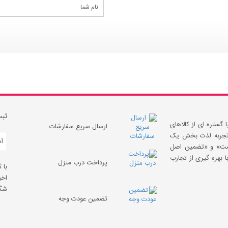
ثبت
 گستره ای از کالاهای
ارسال سریع سفارشات
 «تجربه لذت بخش یک
قیمت» و «تضمین اصل
 بهره گیری از تجارب
پرداخت درب منزل
با 
اخب
شگف
تضمین عودت وجه