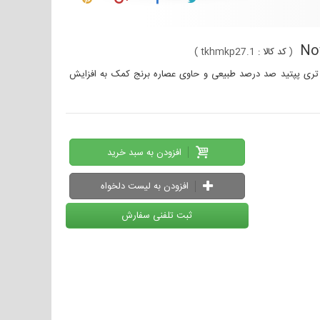
(
کد کالا :
tkhmkp27.1
)
دل ecollagen سری NovAge دارای كمپلكس تری پپتید صد درصد طبیعی و حاوی عصاره برنج کمک به افزایش
افزودن به سبد خرید
افزودن به لیست دلخواه
ثبت تلفنی سفارش