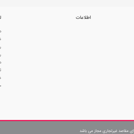
اطلاعات
ل
د
ش
ر
ر
د
ث
ض
ح
رای مقاصد غیرتجاری مجاز می باشد