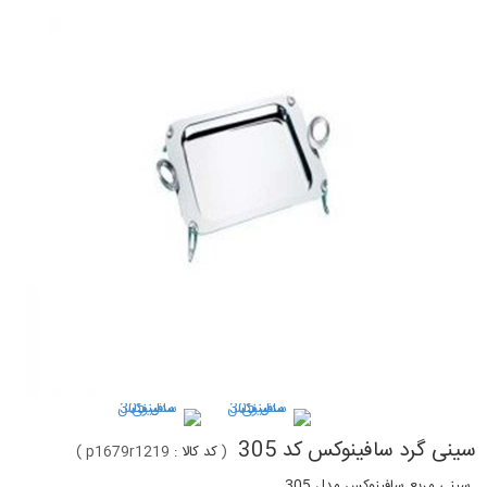
سینی گرد سافینوکس کد 305
(
کد کالا :
p1679r1219
)
سینی مربع سافینوکس مدل 305