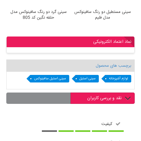
سینی مستطیل دو رنگ سافینوکس
سینی گرد دو رنگ سافینوکس مدل
س
مدل فلیم
حلقه نگین کد 805
نماد اعتماد الکترونیکی
برچسب های محصول
لوازم آشپزخانه
سینی استیل
سینی استیل سافینوکس
نقد و بررسی کاربران
کیفیت