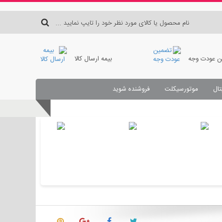
 عودت وجه
بیمه ارسال کالا
تال
موتورسیکلت
فروشنده شوید