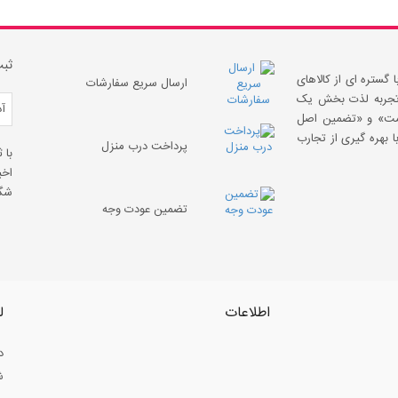
ثبت
 گستره ای از کالاهای
ارسال سریع سفارشات
 «تجربه لذت بخش یک
قیمت» و «تضمین اصل
 بهره گیری از تجارب
پرداخت درب منزل
با 
اخب
شگف
تضمین عودت وجه
اطلاعات
ل
د
ش