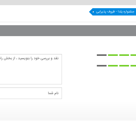
جشنواره یلدا - ظروف پذیرایی