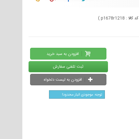
کد کالا :
p1678r1218
)
افزودن به سبد خرید
ثبت تلفنی سفارش
افزودن به لیست دلخواه
توجه: موجودی انبار محدود!