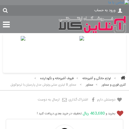
ورود به حساب
>
لوازم خانگی و آشپزخانه
>
ظروف آشپزخانه و نگهدارنده
>
کتری قوری و سماور
>
سماور
>
سماور 8 لیتری سنتی ونوش مدل پارسیان با ترموکوپل
دوستش دارم
اشتراک گذاری
ارسال به دوست
463,680 ریال
بخرید و
تخفیف در خرید بعدی دریافت کنید !