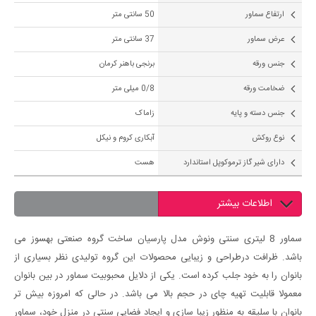
ارتفاع سماور
50 سانتی متر
عرض سماور
37 سانتی متر
جنس ورقه
برنجی باهنر کرمان
ضخامت ورقه
0/8 میلی متر
جنس دسته و پایه
زاماک
نوع روکش
آبکاری کروم و نیکل
دارای شیر گاز ترموکوپل استاندارد
هست
اطلاعات بیشتر
سماور 8 لیتری سنتی ونوش مدل پارسیان ساخت گروه صنعتی بهسوز می
باشد. ظرافت درطراحی و زیبایی محصولات این گروه تولیدی نظر بسیاری از
بانوان را به خود جلب کرده است. یکی از دلایل محبوبیت سماور در بین بانوان
معمولا قابلیت تهیه چای در حجم بالا می باشد. در حالی که امروزه بیش تر
بانوان با سلیقه به منظور زیبا سازی و ایجاد فضایی سنتی در منزل خود، سماور