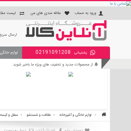
ورود به حساب
علاقه مندی های من
لیست مقای
ارسال سریع
02191091208
لوازم خانگی
پشتیبانی
جای دستمال و جا مسواکی و جای 
از محصولات جدید و تخفیف های ویژه ما باخبر شوید.
بی واسطه و مطمئن خرید کنید.
کالای با کیفیت را با قیمت خوب بخرید.
برای اطلاع از زمان تحویل سفارشات ، از حساب کاربری خود و
>
لوازم خانگی و آشپزخانه
>
نظافت و شستشو
>
سطل و کیسه ز
دوستش دارم
اشتراک گذاری
ارسال به دوست