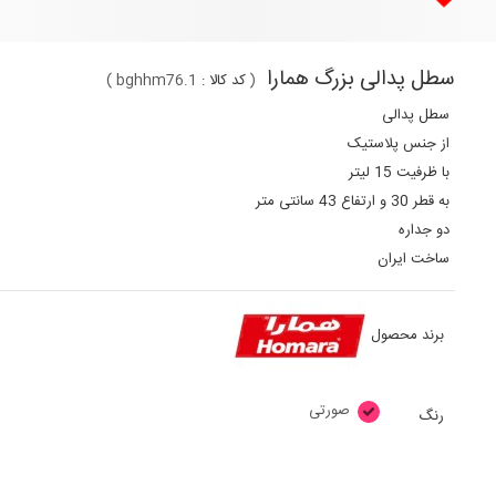
سطل پدالی بزرگ همارا
(
کد کالا :
bghhm76.1
)
سطل پدالی
از جنس پلاستیک
با ظرفیت 15 لیتر
به قطر 30 و ارتفاع 43 سانتی متر
دو جداره
ساخت ایران
برند محصول
صورتی
رنگ