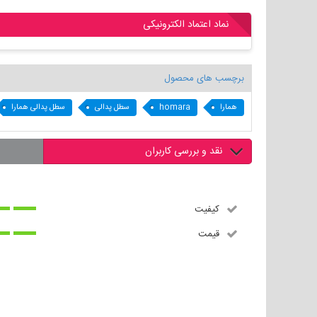
نماد اعتماد الکترونیکی
برچسب های محصول
همارا
homara
سطل پدالی
سطل پدالی همارا
نقد و بررسی کاربران
کیفیت
قیمت