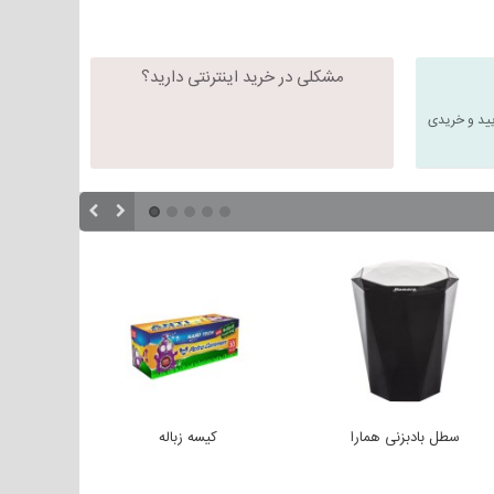
مشکلی در خرید اینترنتی دارید؟
یید و خریدی
سطل بادبزنی همارا
کیسه زباله
سطل پد