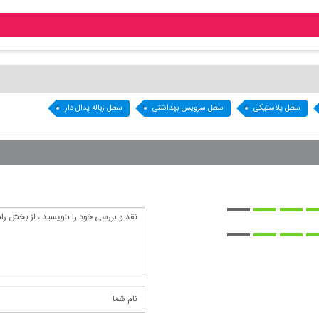
سطل پلاستیکی
سطل سرویس بهداشتی
سطل زباله پدال دار