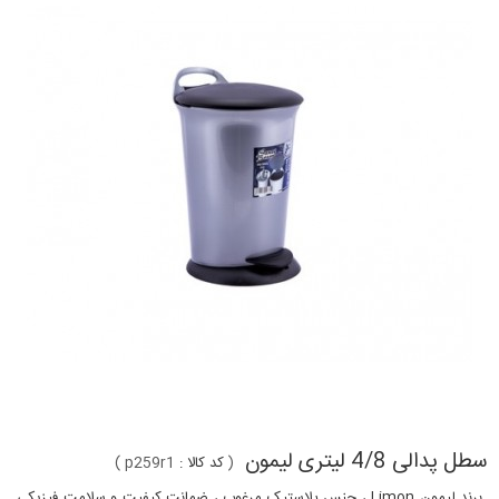
سطل پدالی 4/8 لیتری لیمون
(
کد کالا :
p259r1
)
برند لیمون Limon ، جنس پلاستیک مرغوب ، ضمانت کیفیت و سلامت فیزیکی