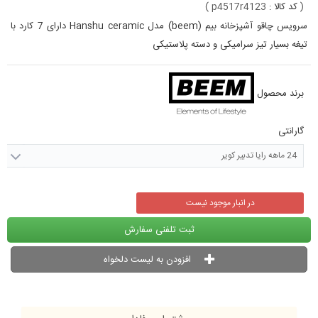
(
کد کالا :
p4517r4123
)
سرویس چاقو آشپزخانه بیم (beem) مدل Hanshu ceramic دارای 7 کارد با
تیغه بسیار تیز سرامیکی و دسته پلاستیکی
برند محصول
گارانتی
24 ماهه رایا تدبیر کویر
در انبار موجود نیست
ثبت تلفنی سفارش
افزودن به لیست دلخواه