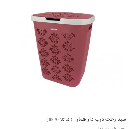
سبد رخت درب دار همارا
(
کد کالا :
88.9
)
سبد رخت درب دار