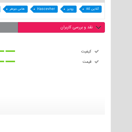
آنلاین کالا
زودپز
Hascevher
هاس جوهر
نقد و بررسی کاربران
کیفیت
قیمت