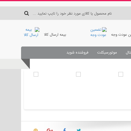
 عودت وجه
بیمه ارسال کالا
تال
موتورسیکلت
فروشنده شوید