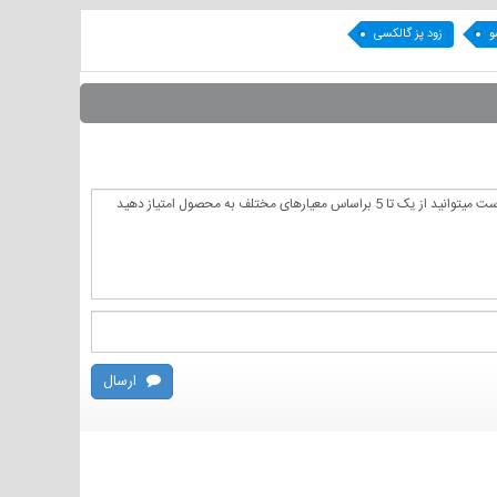
و
زود پز گالکسی
ارسال