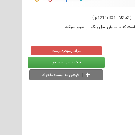
(
کد کالا :
p1214r801
)
در انبار موجود نیست
ثبت تلفنی سفارش
افزودن به لیست دلخواه