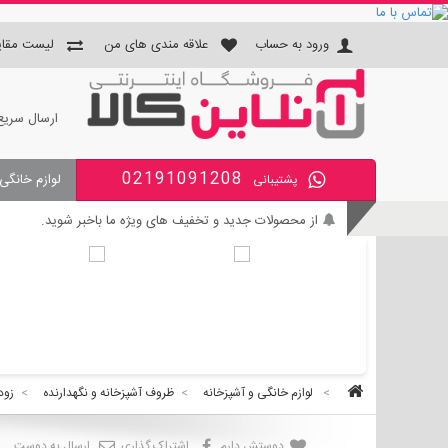
ورود به حساب
علاقه مندی های من
لیست مقای
ارسال سریع
02191091208
لوازم خانگی
پشتیبانی
جای دستمال و جا مسواکی و جای 
از محصولات جدید و تخفیف های ویژه ما باخبر شوید.
بی واسطه و مطمئن خرید کنید.
کالای با کیفیت را با قیمت خوب بخرید.
برای اطلاع از زمان تحویل سفارشات ، از حساب کاربری خود و
>
لوازم خانگی و آشپزخانه
>
ظروف آشپزخانه و نگهدارنده
>
زود
دوستش دارم
اشتراک گذاری
ارسال به دوست