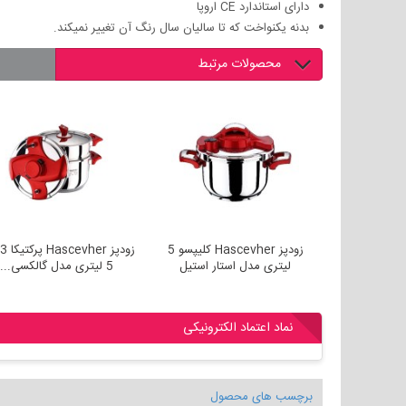
دارای استاندارد CE اروپا
بدنه یکنواخت که تا سالیان سال رنگ آن تغییر نمیکند.
محصولات مرتبط
زودپز Hascevher کلیپسو 7
زودپز Hascevher کلیپسو 5
تار استیل
لیتری مدل استار استیل
5 لیتری مدل گالکسی...
نماد اعتماد الکترونیکی
برچسب های محصول