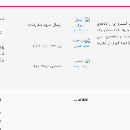
ثبت
 گستره ای از کالاهای
ارسال سریع سفارشات
 «تجربه لذت بخش یک
قیمت» و «تضمین اصل
 بهره گیری از تجارب
پرداخت درب منزل
با 
اخب
شگف
تضمین عودت وجه
اطلاعات
ل
د
ش
ر