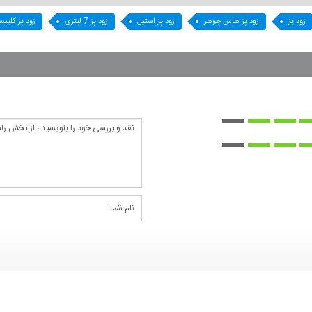
زود پز
زود پز هاس جوهر
زود پز استیل
زود پز 7 لیتری
زود پز کلیپس