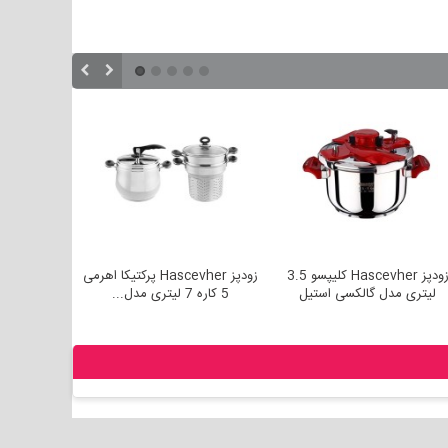
زودپز Hascevher کلیپسو 3.5
زودپز Hascevher پرکتیکا اهرمی
لیتری مدل گالکسی استیل
5 کاره 7 لیتری مدل...
لیتری 