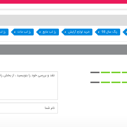
رنگ سال 98
خرید لوازم آرایش
رژ لب مایع
رژ لب مات
رژ لب