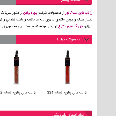
اطلاعات بیشتر
رژ لب مایع مت کاتور
از محصولات شرکت
بِلور دیزاین
از کشور سریلانک
بسیار سبک و موس مانندی بر روی لب ها داشته و باعث شادابی و ن
دیزاین
در رنگ های متنوع
تولید و عرضه شده است. این محصول زیبا دا
محصولات مرتبط
ژ لب مایع مات Belor Design
رژ لب مایع پنلوپه شماره 334
رژ لب مایع پنلوپه شماره 332
 کد 51
نماد اعتماد الکترونیکی