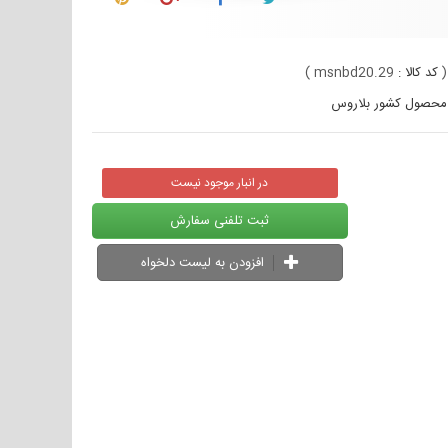
(
کد کالا :
msnbd20.29
)
در انبار موجود نیست
ثبت تلفنی سفارش
افزودن به لیست دلخواه