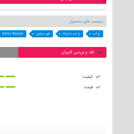
برچسب های محصول
رژ لب
رژ لب دخترانه
بلور دیزاین
belor design
نقد و بررسی کاربران
کیفیت
قیمت