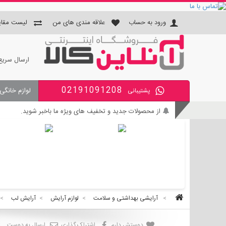
ورود به حساب
علاقه مندی های من
لیست مقای
ارسال سریع
02191091208
لوازم خانگی
پشتیبانی
جای دستمال و جا مسواکی و جای 
از محصولات جدید و تخفیف های ویژه ما باخبر شوید.
بی واسطه و مطمئن خرید کنید.
کالای با کیفیت را با قیمت خوب بخرید.
برای اطلاع از زمان تحویل سفارشات ، از حساب کاربری خود و
>
آرایشی بهداشتی و سلامت
>
لوازم آرایش
>
آرایش لب
>
دوستش دارم
اشتراک گذاری
ارسال به دوست