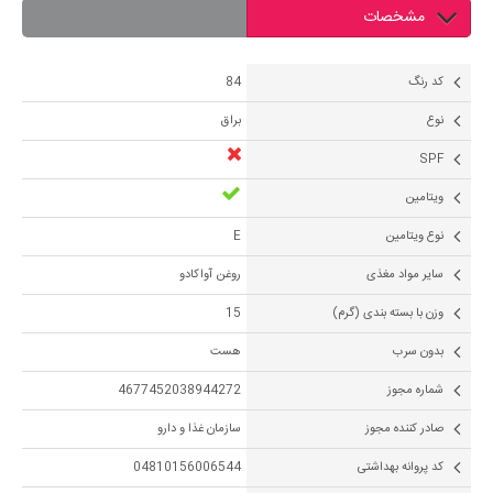
مشخصات
کد رنگ
84
نوع
براق
SPF
ویتامین
نوع ویتامین
E
سایر مواد مغذی
روغن آواکادو
وزن با بسته بندی (گرم)
15
بدون سرب
هست
شماره مجوز
4677452038944272
صادر کننده مجوز
سازمان غذا و دارو
کد پروانه بهداشتی
04810156006544