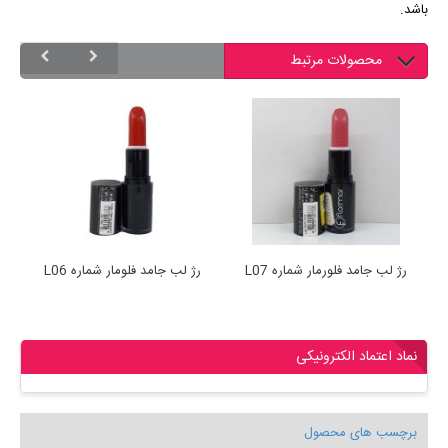
باشد.
محصولات مرتبط
رژ لب جامد فلورمار شماره L07
رژ لب جامد فلومار شماره L06
نماد اعتماد الکترونیکی
برچسب های محصول