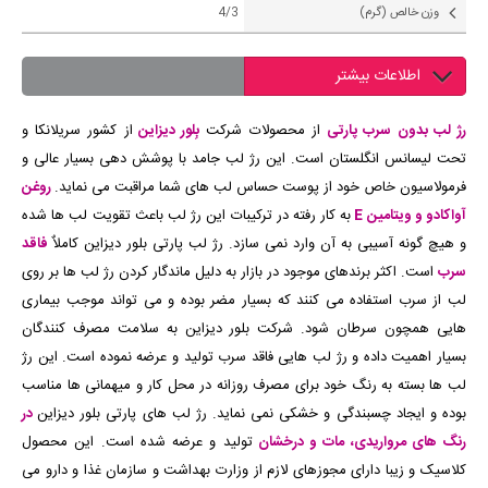
وزن خالص (گرم)
4/3
اطلاعات بیشتر
رژ لب بدون سرب پارتی
از محصولات شرکت
بِلور دیزاین
از کشور سریلانکا و
تحت لیسانس انگلستان است. این رژ لب جامد با پوشش دهی بسیار عالی و
فرمولاسیون خاص خود از پوست حساس لب های شما مراقبت می نماید.
روغن
آواکادو و ویتامین E
به کار رفته در ترکیبات این رژ لب باعث تقویت لب ها شده
و هیچ گونه آسیبی به آن وارد نمی سازد. رژ لب پارتی بلور دیزاین کاملاٌ
فاقد
سرب
است. اکثر برندهای موجود در بازار به دلیل ماندگار کردن رژ لب ها بر روی
لب از سرب استفاده می کنند که بسیار مضر بوده و می تواند موجب بیماری
هایی همچون سرطان شود. شرکت بلور دیزاین به سلامت مصرف کنندگان
بسیار اهمیت داده و رژ لب هایی فاقد سرب تولید و عرضه نموده است. این رژ
لب ها بسته به رنگ خود برای مصرف روزانه در محل کار و میهمانی ها مناسب
بوده و ایجاد چسبندگی و خشکی نمی نماید. رژ لب های پارتی بلور دیزاین
در
رنگ های مرواریدی، مات و درخشان
تولید و عرضه شده است. این محصول
کلاسیک و زیبا دارای مجوزهای لازم از وزارت بهداشت و سازمان غذا و دارو می