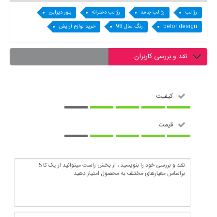
رژ لب
رژ لب جامد
رژ لب دخترانه
بلور دیزاین
belor design
رنگ سال 98
خرید لوازم آرایش
نقد و بررسی کاربران
کیفیت
قیمت