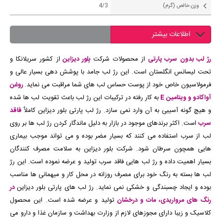
وزن خالص (گرم)
4/3
اطلاعات بیشتر
رژ لب بدون سرب پارتی
از محصولات شرکت
بِلور دیزاین
از کشور سریلانکا و
تحت لیسانس انگلستان است. این رژ لب جامد با پوشش دهی بسیار عالی و
فرمولاسیون خاص خود از پوست حساس لب های شما مراقبت می نماید.
روغن
آواکادو و ویتامین E
به کار رفته در ترکیبات این رژ لب باعث تقویت لب ها شده
و هیچ گونه آسیبی به آن وارد نمی سازد. رژ لب پارتی بلور دیزاین کاملاٌ
فاقد
سرب
است. اکثر برندهای موجود در بازار به دلیل ماندگار کردن رژ لب ها بر روی
لب از سرب استفاده می کنند که بسیار مضر بوده و می تواند موجب بیماری
هایی همچون سرطان شود. شرکت بلور دیزاین به سلامت مصرف کنندگان
بسیار اهمیت داده و رژ لب هایی فاقد سرب تولید و عرضه نموده است. این رژ
لب ها بسته به رنگ خود برای مصرف روزانه در محل کار و میهمانی ها مناسب
بوده و ایجاد چسبندگی و خشکی نمی نماید. رژ لب های پارتی بلور دیزاین
در
رنگ های مرواریدی، مات و درخشان
تولید و عرضه شده است. این محصول
کلاسیک و زیبا دارای مجوزهای لازم از وزارت بهداشت و سازمان غذا و دارو می