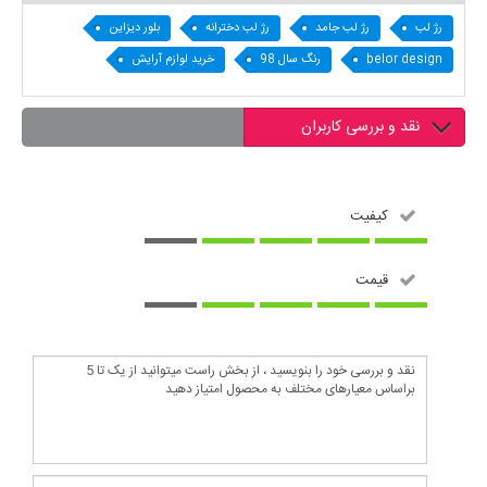
رژ لب
رژ لب جامد
رژ لب دخترانه
بلور دیزاین
belor design
رنگ سال 98
خرید لوازم آرایش
نقد و بررسی کاربران
کیفیت
قیمت