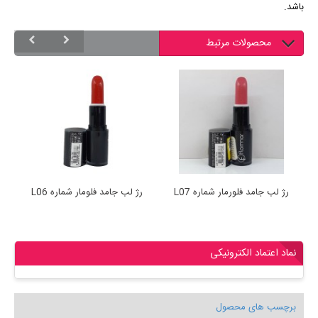
باشد.
محصولات مرتبط
رژ لب جامد فلورمار شماره L07
رژ لب جامد فلومار شماره L06
نماد اعتماد الکترونیکی
برچسب های محصول