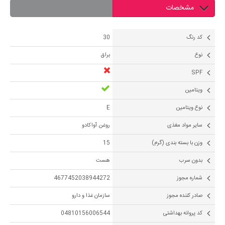
مشخصات
کد رنگ
30
نوع
براق
SPF
ویتامین
نوع ویتامین
E
سایر مواد مغذی
روغن آواکادو
وزن با بسته بندی (گرم)
15
بدون سرب
هست
شماره مجوز
4677452038944272
صادر کننده مجوز
سازمان غذا و دارو
کد پروانه بهداشتی
04810156006544