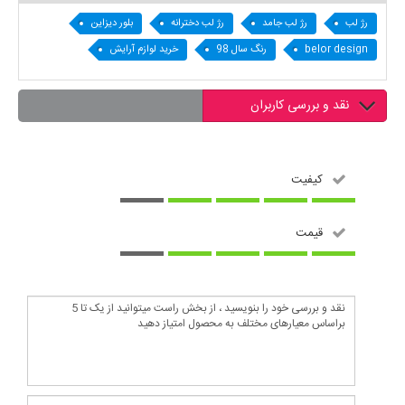
رژ لب
رژ لب جامد
رژ لب دخترانه
بلور دیزاین
belor design
رنگ سال 98
خرید لوازم آرایش
نقد و بررسی کاربران
کیفیت
قیمت