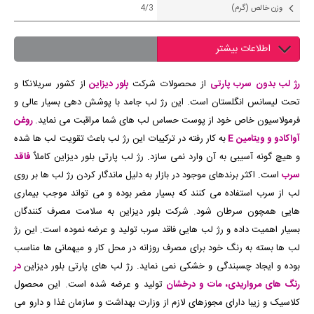
وزن خالص (گرم)
4/3
اطلاعات بیشتر
رژ لب بدون سرب پارتی
از محصولات شرکت
بِلور دیزاین
از کشور سریلانکا و
تحت لیسانس انگلستان است. این رژ لب جامد با پوشش دهی بسیار عالی و
فرمولاسیون خاص خود از پوست حساس لب های شما مراقبت می نماید.
روغن
آواکادو و ویتامین E
به کار رفته در ترکیبات این رژ لب باعث تقویت لب ها شده
و هیچ گونه آسیبی به آن وارد نمی سازد. رژ لب پارتی بلور دیزاین کاملاٌ
فاقد
سرب
است. اکثر برندهای موجود در بازار به دلیل ماندگار کردن رژ لب ها بر روی
لب از سرب استفاده می کنند که بسیار مضر بوده و می تواند موجب بیماری
هایی همچون سرطان شود. شرکت بلور دیزاین به سلامت مصرف کنندگان
بسیار اهمیت داده و رژ لب هایی فاقد سرب تولید و عرضه نموده است. این رژ
لب ها بسته به رنگ خود برای مصرف روزانه در محل کار و میهمانی ها مناسب
بوده و ایجاد چسبندگی و خشکی نمی نماید. رژ لب های پارتی بلور دیزاین
در
رنگ های مرواریدی، مات و درخشان
تولید و عرضه شده است. این محصول
کلاسیک و زیبا دارای مجوزهای لازم از وزارت بهداشت و سازمان غذا و دارو می