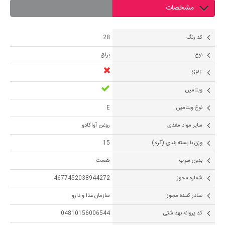
مشخصات
کد رنگ
28
نوع
براق
SPF
ویتامین
نوع ویتامین
E
سایر مواد مغذی
روغن آواکادو
وزن با بسته بندی (گرم)
15
بدون سرب
هست
شماره مجوز
4677452038944272
صادر کننده مجوز
سازمان غذا و دارو
کد پروانه بهداشتی
04810156006544