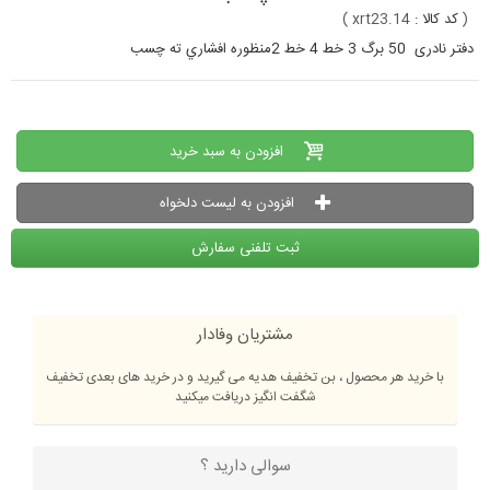
(
کد کالا :
xrt23.14
)
دفتر نادری 50 برگ 3 خط 4 خط 2منظوره افشاري ته چسب
افزودن به سبد خرید
افزودن به لیست دلخواه
ثبت تلفنی سفارش
مشتریان وفادار
با خرید هر محصول ، بن تخفیف هدیه می گیرید و در خرید های بعدی تخفیف
شگفت انگیز دریافت میکنید
سوالی دارید ؟