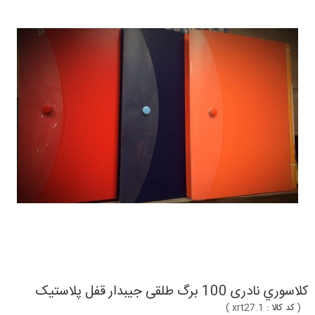
کلاسوري نادری 100 برگ طلقی جیبدار قفل پلاستیک
(
کد کالا :
xrt27.1
)