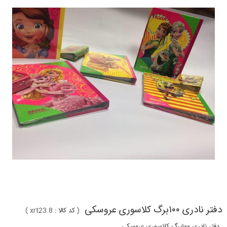
دفتر نادری ١٠٠برگ كلاسورى عروسكى
(
کد کالا :
xrt23.8
)
دفتر نادری ١٠٠برگ كلاسورى عروسكى