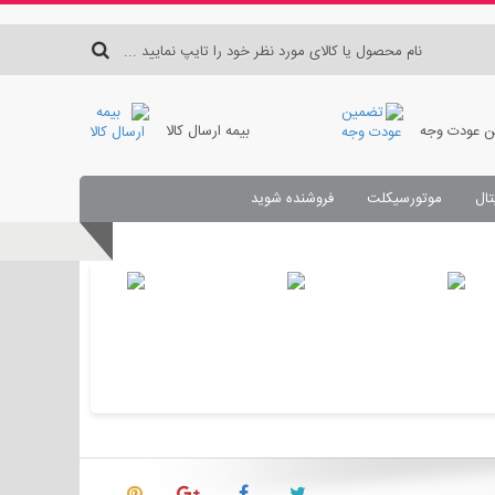
 عودت وجه
بیمه ارسال کالا
تال
موتورسیکلت
فروشنده شوید