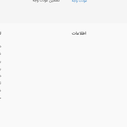
تضمین عودت وجه
اطلاعات
ل
د
ش
ر
ر
د
ث
ض
ح