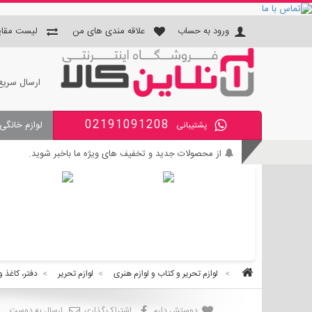
ورود به حساب
علاقه مندی های من
لیست مقای
ارسال سریع
02191091208
لوازم خانگی
پشتیبانی
جای دستمال و جا مسواکی و جای 
از محصولات جدید و تخفیف های ویژه ما باخبر شوید.
بی واسطه و مطمئن خرید کنید.
کالای با کیفیت را با قیمت خوب بخرید.
برای اطلاع از زمان تحویل سفارشات ، از حساب کاربری خود و
>
لوازم تحریر و کتاب و لوازم هنری
>
لوازم تحریر
>
دفتر، کاغذ و
دوستش دارم
اشتراک گذاری
ارسال به دوست