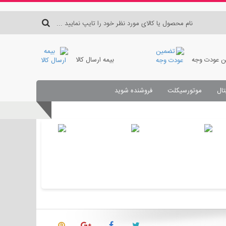
 عودت وجه
بیمه ارسال کالا
تال
موتورسیکلت
فروشنده شوید