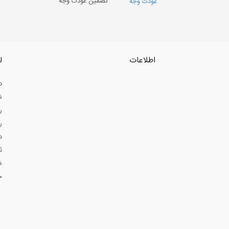
تضمین عودت وجه
اطلاعات
ل
د
ش
ر
ر
د
ث
ض
ح