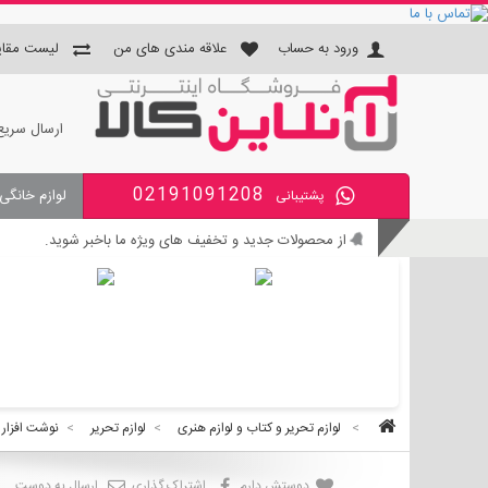
ورود به حساب
علاقه مندی های من
لیست مقای
ارسال سریع
02191091208
لوازم خانگی
پشتیبانی
جای دستمال و جا مسواکی و جای 
از محصولات جدید و تخفیف های ویژه ما باخبر شوید.
بی واسطه و مطمئن خرید کنید.
کالای با کیفیت را با قیمت خوب بخرید.
برای اطلاع از زمان تحویل سفارشات ، از حساب کاربری خود و
>
لوازم تحریر و کتاب و لوازم هنری
>
لوازم تحریر
>
نوشت افزار
دوستش دارم
اشتراک گذاری
ارسال به دوست