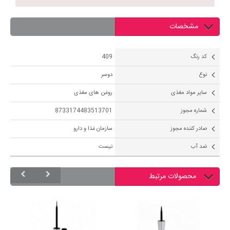
مشخصات
کد رنگ
409
نوع
دوسر
سایر مواد مغذی
روغن های مغذی
شماره مجوز
8733174483513701
صادر کننده مجوز
سازمان غذا و دارو
ضد آب
نیست
محصولات مرتبط