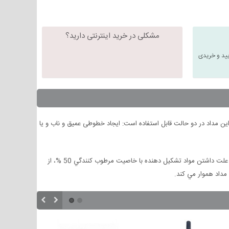
مشکلی در خرید اینترنتی دارید؟
یید و خریدی
ین مداد در دو حالت قابل استفاده است: ایجاد خطوطی عمیق و ناب و یا
اين مداد چشم داراي فرمولاسيوني است كه رنگي نرم و مقاوم ايجاد كرده و پوشانندگي عالي دارد. افكت بسيار براقي را ايجاد مي نمايد. به علت داشتن مواد تشكيل دهنده با خاصيت مرطوب كنندگي 50 %، از