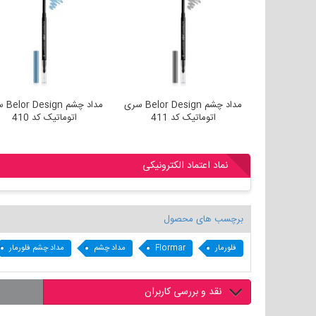
مداد چشم Belor Design سری
مداد چشم Belor Design سری
مداد چشم
40
اتوماتیک کد 411
اتوماتیک کد 410
نماد اعتماد الکترونیکی
برچسب های محصول
فلورمار
Flormar
مداد چشم
مداد چشم فلورمار
نقد و بررسی کاربران