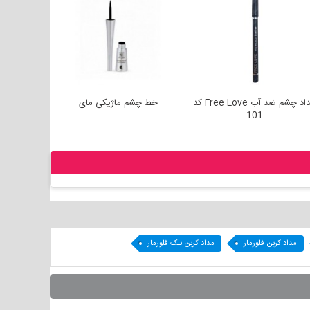
مداد چشم ضد آب Free Love کد
خط چشم ماژیکی مای
خط چ
101
مداد کربن فلورمار
مداد کربن بلک فلورمار