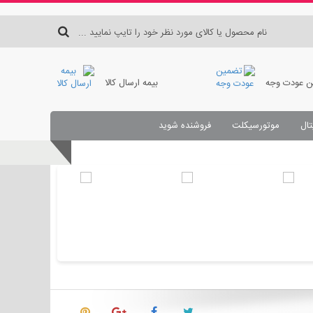
 عودت وجه
بیمه ارسال کالا
تال
موتورسیکلت
فروشنده شوید