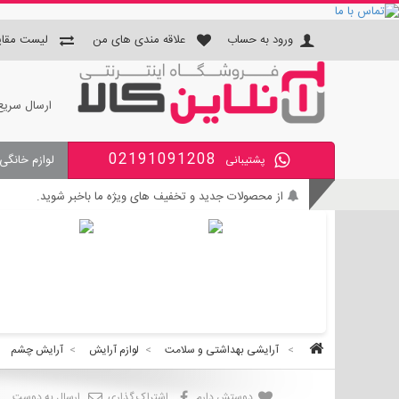
ورود به حساب
علاقه مندی های من
لیست مقای
ارسال سریع
02191091208
لوازم خانگی
پشتیبانی
جای دستمال و جا مسواکی و جای 
از محصولات جدید و تخفیف های ویژه ما باخبر شوید.
بی واسطه و مطمئن خرید کنید.
کالای با کیفیت را با قیمت خوب بخرید.
برای اطلاع از زمان تحویل سفارشات ، از حساب کاربری خود و
>
آرایشی بهداشتی و سلامت
>
لوازم آرایش
>
آرایش چشم
دوستش دارم
اشتراک گذاری
ارسال به دوست