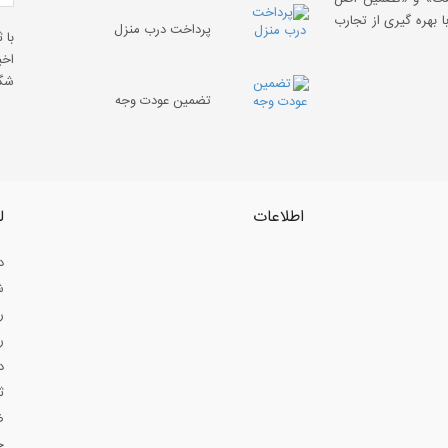
 بهره گیری از تجارب
پرداخت درب منزل
با 
اخب
شگف
تضمین عودت وجه
اطلاعات
ل
د
ش
ر
ر
د
ث
ض
ح