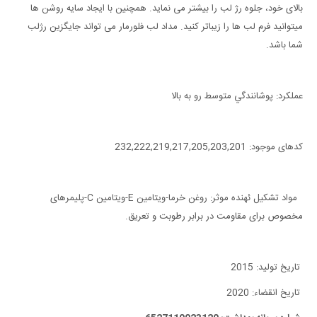
بالای خود، جلوه رژ لب را بیشتر می نماید. همچنین با ایجاد سایه روشن ها
میتوانید فرم لب ها را زیباتر کنید. مداد لب فلورمار می تواند جایگزین رژلب
شما باشد.
عملكرد: پوشانندگي متوسط رو به بالا
کدهای موجود: 232,222,219,217,205,203,201
مواد تشکیل ئهنده موثر: روغن خرما-ویتامین E-ویتامین C-پلیمرهای
مخصوص برای مقاومت در برابر رطوبت و تعریق.
تاریخ تولید: 2015
تاریخ انقضاء: 2020