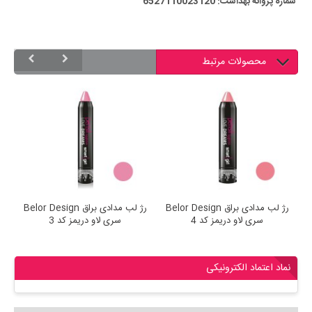
شماره پروانه بهداشت: 6527110023120
محصولات مرتبط
Be
رژ لب مدادی براق Belor Design
رژ لب مدادی براق Belor Design
سری لاو دریمز کد 4
سری لاو دریمز کد 3
نماد اعتماد الکترونیکی