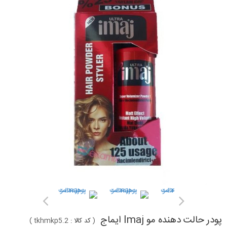
پودر حالت دهنده مو Imaj ایماج
(
کد کالا :
tkhmkp5.2
)