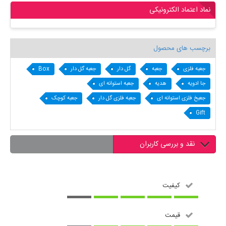
نماد اعتماد الکترونیکی
برچسب های محصول
جعبه فلزی
جعبه
گل دار
جعبه گل دار
Box
جا ادویه
هدیه
جعبه استوانه ای
جعبخ فلزی استوانه ای
جعبه فلزی گل دار
جعبه کوچک
Gift
نقد و بررسی کاربران
کیفیت
قیمت