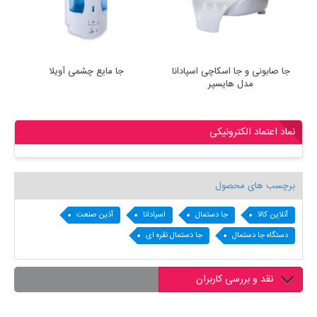
جا صابونی و جا اسکاچی اسپادانا
جا مایع چشمی آویلا
دس
مدل هایسپر
نماد اعتماد الکترونیکی
برچسب های محصول
آنلاین کالا
جا دستمال
اسپادانا
آذین صنعت
دستگاه جا دستمال
جا دستمال نقره ای
نقد و بررسی کاربران