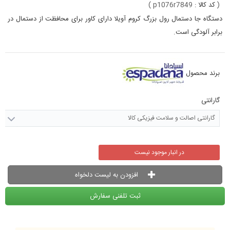
(
کد کالا :
p1076r7849
)
دستگاه جا دستمال رول بزرگ کروم آویلا دارای کاور برای محافظت از دستمال در
برابر آلودگی است.
برند محصول
گارانتی
گارانتی اصالت و سلامت فیزیکی کالا
در انبار موجود نیست
افزودن به لیست دلخواه
ثبت تلفنی سفارش