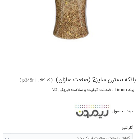
بانکه نسترن سایز2 (صنعت سازان)
(
کد کالا :
p345r1
)
برند Limon ، ضمانت کیفیت و سلامت فیزیکی کالا
برند محصول
گارانتی
گارانتی اصالت و سلامت فیزیکی کالا