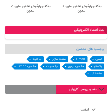
بانکه چهارگوش نشکن سارینا 3
بانکه چهارگوش نشکن سارینا 2
لیمون
لیمون
نماد اعتماد الکترونیکی
برچسب های محصول
لیمون
Limon
صنعت سازان
جا ادویه
پلاسکو
جا ادویه لیمون
جا حبوبات
جا ادویه Limon
جا خشکبار
نقد و بررسی کاربران
کیفیت