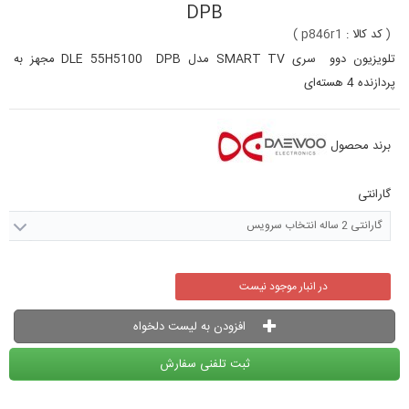
DPB
(
کد کالا :
p846r1
)
تلویزیون دوو سری SMART TV مدل DLE 55H5100 DPB مجهز به
پردازنده 4 هسته‌ای
برند محصول
گارانتی
گارانتی 2 ساله انتخاب سرویس
در انبار موجود نیست
افزودن به لیست دلخواه
ثبت تلفنی سفارش