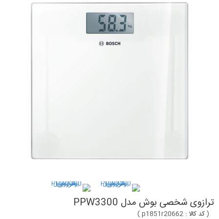
ترازوی شخصی بوش مدل PPW3300
(
کد کالا :
p1851r20662
)