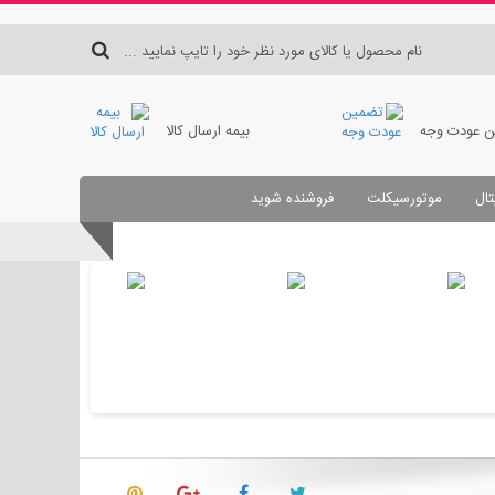
 عودت وجه
بیمه ارسال کالا
تال
موتورسیکلت
فروشنده شوید