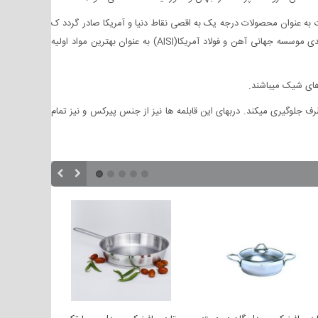
ت به عنوان محصولات درجه یک به اقصی نقاط دنیا و آمریکا صادر گردد ک
لیه ظروف استیل با کف سه لایه و طراحی ویژه جهت مصرف برروی اجاق های گازی بوده و استیل ضد زنگ نوع ۳۰۴ کروم - نیکل ۱۸/۱۰ بر اساس طبقه بندی موسسه جهانی آهن و فولاد آمریکا(AISI) به عنوان بهترین مواد اولیه
های شیک میباشند.
ف جلوگیری میکند. دربهای این قابلمه ها نیز از جنس پیرکس و نیز تمام