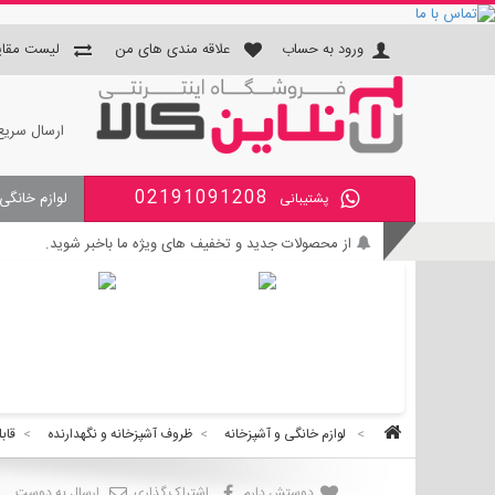
ورود به حساب
علاقه مندی های من
لیست مقای
ارسال سریع
02191091208
لوازم خانگی
پشتیبانی
جای دستمال و جا مسواکی و جای 
از محصولات جدید و تخفیف های ویژه ما باخبر شوید.
بی واسطه و مطمئن خرید کنید.
کالای با کیفیت را با قیمت خوب بخرید.
برای اطلاع از زمان تحویل سفارشات ، از حساب کاربری خود و
>
لوازم خانگی و آشپزخانه
>
ظروف آشپزخانه و نگهدارنده
>
قابل
دوستش دارم
اشتراک گذاری
ارسال به دوست