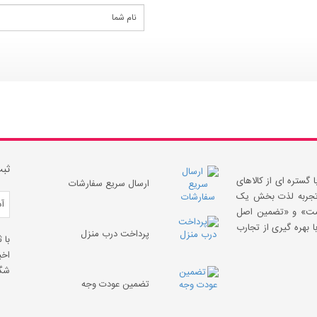
ثبت
 گستره ای از کالاهای
ارسال سریع سفارشات
 «تجربه لذت بخش یک
قیمت» و «تضمین اصل
 بهره گیری از تجارب
پرداخت درب منزل
با 
اخب
شگف
تضمین عودت وجه