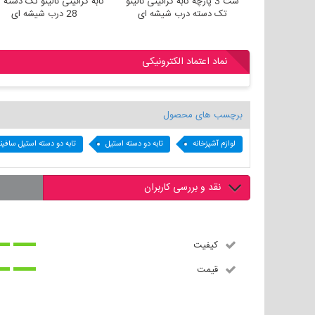
الینو تک دسته سایز
ست 3 پارچه تابه گرانیتی نالینو
تابه گرانیتی نالینو تک دس
تک دسته درب شیشه ای
28 درب شیشه ای
نماد اعتماد الکترونیکی
برچسب های محصول
لوازم آشپزخانه
تابه دو دسته استیل
تابه دو دسته استیل سافی
نقد و بررسی کاربران
کیفیت
قیمت