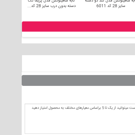
تابه سافینوکس مدل گلد دو دسته
تابه سافینوکس مدل پریما تک
تابه س
سایز 28 کد 6011
دسته بدون درب سایز 28 کد...
دسته بدو