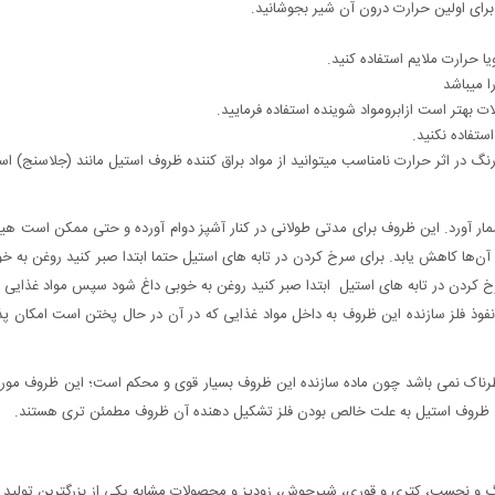
برای اولین حرارت درون آن شیر بجوشانید.
حرارت ملایم استفاده کنید.
 میباشد
تر است ازابرومواد شوینده استفاده فرمایید.
ر اثر حرارت نامناسب میتوانید از مواد براق کننده ظروف استیل مانند (جلاسنج) استف
مار آورد. این ظروف برای مدتی طولانی در کنار آشپز دوام آورده و حتی ممکن است 
ها کاهش یابد. برای سرخ کردن در تابه های استیل حتما ابتدا صبر کنید روغن به خ
خ کردن در تابه های استیل ابتدا صبر کنید روغن به خوبی داغ شود سپس مواد غذایی ر
ذ فلز سازنده این ظروف به داخل مواد غذایی که در آن در حال پختن است امکان پذیر 
خطرناک نمی باشد چون ماده سازنده این ظروف بسیار قوی و محکم است؛ این ظروف مور
. ظروف استیل به علت خالص بودن فلز تشکیل دهنده آن ظروف مطمئن تری هستند.
نگ و نچسب، کتری و قوری، شیرجوش، زودپز و محصولات مشابه یکی از بزرگترین تولید ک