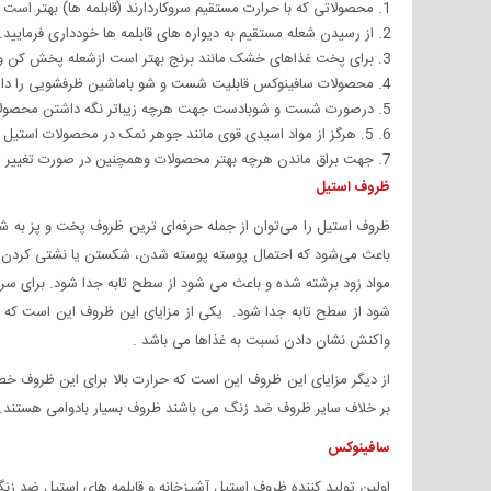
محصولاتی که با حرارت مستقیم سروکاردارند (قابلمه ها) بهتر است 
از رسیدن شعله مستقیم به دیواره های قابلمه ها خودداری فرمایید.
برای پخت غذاهای خشک مانند برنج بهتر است ازشعله پخش کن ویا 
محصولات سافینوکس قابلیت شست و شو باماشین ظرفشویی را دارا
درصورت شست و شوبادست جهت هرچه زیباتر نگه داشتن محصولات به
5. هرگز از مواد اسیدی قوی مانند جوهر نمک در محصولات استیل استفاده نکنید.
جهت براق ماندن هرچه بهتر محصولات وهمچنین در صورت تغییر رنگ د
ظروف استیل
ظروف استیل را می‌توان از جمله حرفه‌ای ترین ظروف پخت و پز به ش
باعث می‌شود که احتمال پوسته پوسته شدن، شکستن یا نشتی کردن آن‌
مواد زود برشته شده و باعث می شود از سطح تابه جدا شود. برای سر
شود از سطح تابه جدا شود. یکی از مزایای این ظروف این است که نفو
واکنش نشان دادن نسبت به غذاها می باشد .
از دیگر مزایای این ظروف این است که حرارت بالا برای این ظروف 
بر خلاف سایر ظروف ضد زنگ می باشند ظروف بسیار بادوامی هستند
سافینوکس
اولین تولید کننده ظروف استیل آشپزخانه و قابلمه های استیل ضد ز