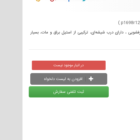
)
p1698r1
بلیت شستشو در ماشین ظرفشویی ، دارای درب شیشه‌ای، ترکیبی از استیل براق و مات، بسیار
در انبار موجود نیست
افزودن به لیست دلخواه
ثبت تلفنی سفارش