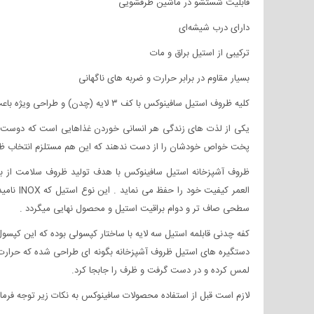
قابلیت شستشو در ماشین ظرفشویی
دارای درب شیشه‌ای
ترکیبی از استیل براق و مات
بسیار مقاوم در برابر حرارت و ضربه های ناگهانی
کلیه ظروف استیل سافینوکس با کف ۳ لایه (چدن) و طراحی ویژه باعث میشود حرارت به صورت یکنواخت پخش شود برخلاف ظروف استیل معمولی غذا در این ظروف نمی سوزد و ته نمیگیرد.
یکی از لذت های زندگی هر انسانی خوردن غذاهایی است که دوست دار
پخت خواص خودشان را از دست ندهند که این هم مستلزم انتخاب ظر
سطحی صاف تر و دوام براقیت استیل و محصول نهایی میگردد .
کفه چدنی قابلمه استیل سه لایه با ساختار کپسولی بوده که این کپ
دستگیره های استیل ظروف آشپزخانه بگونه ای طراحی شده که حرارت ر
لمس کرده و در دست گرفت و ظرف را جابجا کرد.
لازم است قبل از استفاده محصولات سافینوکس به نکات زیر توجه فرمای