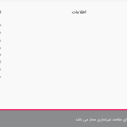
اطلاعات
ل
د
ش
ر
ر
د
ث
ض
ح
رای مقاصد غیرتجاری مجاز می باشد