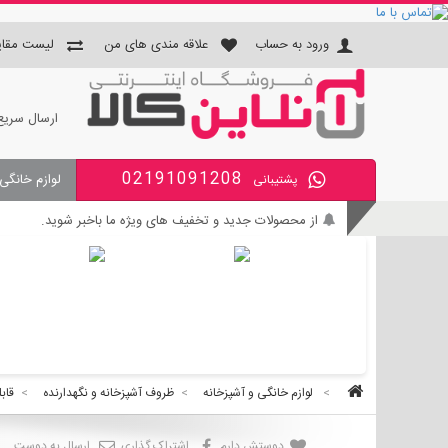
ورود به حساب
علاقه مندی های من
لیست مقای
ارسال سریع
02191091208
لوازم خانگی
پشتیبانی
جای دستمال و جا مسواکی و جای 
از محصولات جدید و تخفیف های ویژه ما باخبر شوید.
بی واسطه و مطمئن خرید کنید.
کالای با کیفیت را با قیمت خوب بخرید.
برای اطلاع از زمان تحویل سفارشات ، از حساب کاربری خود و
>
لوازم خانگی و آشپزخانه
>
ظروف آشپزخانه و نگهدارنده
>
قابل
دوستش دارم
اشتراک گذاری
ارسال به دوست