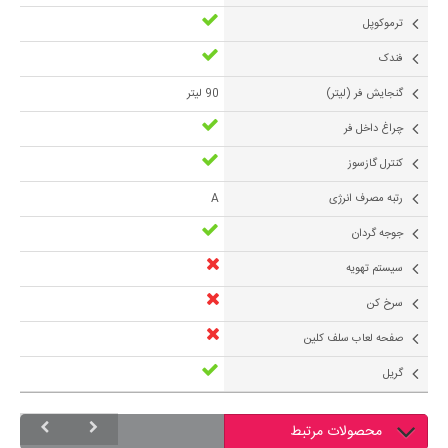
ترموکوپل
فندک
گنجایش فر (لیتر)
90 لیتر
چراغ داخل فر
کنترل گازسوز
رتبه مصرف انرژی
A
جوجه گردان
سیستم تهویه
سرخ کن
صفحه لعاب سلف کلین
گریل
محصولات مرتبط