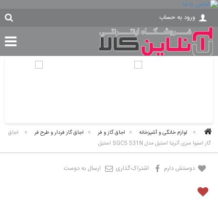
ورود به حساب
>
لوازم خانگی و آشپزخانه
>
اجاق گاز و فر
>
اجاق گاز فردار و طرح فر
>
اجاق
گاز اسنوا سری آترینا استیل مدل SGC5 531N استیل
دوستش دارم
اشتراک گذاری
ارسال به دوست