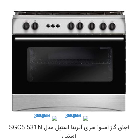
اجاق گاز اسنوا سری آترینا استیل مدل SGC5 531N
استیل