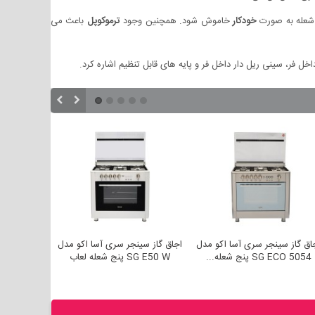
ن شعله به صورت
خودکار
خاموش شود. همچنین وجود
ترموکوپل
باعث می
ل فر، سینی ریل دار داخل فر و پایه های قابل تنظیم اشاره کرد.
اجاق گاز سینجر سری آسا اکو مدل
اجاق گاز سینجر سری آسا اکو مدل
ا
SG ECO 5054 پنج شعله...
SG E50 W پنج شعله لعاب
55M