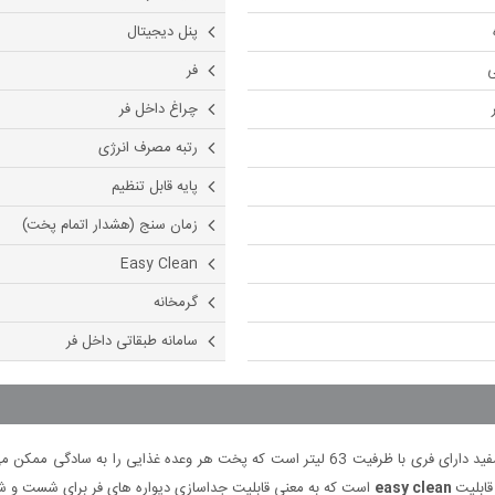
پنل دیجیتال
ی
فر
چراغ داخل فر
رتبه مصرف انرژی
پایه قابل تنظیم
زمان سنج (هشدار اتمام پخت)
Easy Clean
گرمخانه
سامانه طبقاتی داخل فر
با بدنه لعاب سفید دارای فری با ظرفیت 63 لیتر است که پخت هر وعده غذایی
قابلیت
easy clean
است که به معنی قابلیت جداسازی دیواره های فر برای شست و ش