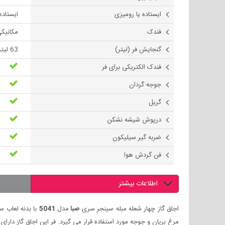
ایستاده یا رومیزی
ایستاده
فندک
مکانیک
گنجایش فر (لیتر)
63 لیتر
فندک الکتریکی برای فر
جوجه گردان
گریل
درپوش شیشه نشکن
ضربه گیر سیلیکون
فن گردش هوا
اطلاعات بیشتر
اجاق گاز چهار شعله مبله سینجر سری
صبا
مدل
5041
مرغ بریان و جوجه مورد استفاده قرار می گیرد. فر این اجاق گاز دارای 