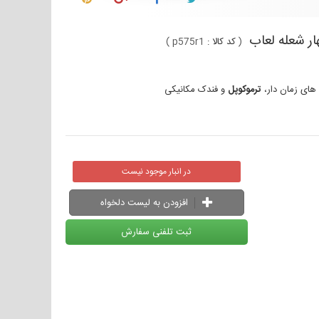
(
کد کالا :
p575r1
)
 های زمان دار،
ترموکوپل
و فندک مکانیکی
در انبار موجود نیست
افزودن به لیست دلخواه
ثبت تلفنی سفارش