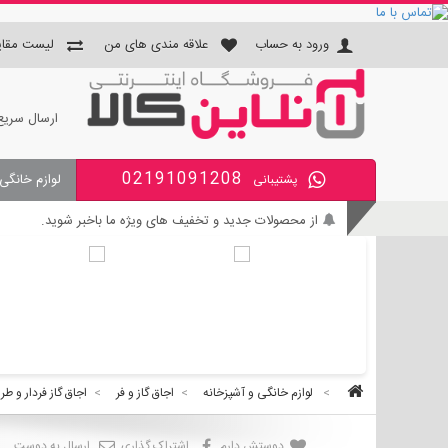
ورود به حساب
علاقه مندی های من
لیست مقای
ارسال سریع
02191091208
لوازم خانگی
پشتیبانی
جای دستمال و جا مسواکی و جای 
از محصولات جدید و تخفیف های ویژه ما باخبر شوید.
بی واسطه و مطمئن خرید کنید.
کالای با کیفیت را با قیمت خوب بخرید.
برای اطلاع از زمان تحویل سفارشات ، از حساب کاربری خود و
>
لوازم خانگی و آشپزخانه
>
اجاق گاز و فر
>
اجاق گاز فردار و طر
دوستش دارم
اشتراک گذاری
ارسال به دوست