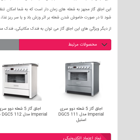
این اجاق گاز مجهز به شعله های زمان دار است که به شما امکان تن
شود تا در صورت خاموش شدن شعله بر اثر وزش باد و یا سر ریز غذا، ج
از دیگر ویژگی های این اجاق گاز می توان به فندک مکانیکی، فندک م
محصولات مرتبط
و گاز سری امپریال
اجاق گاز 5 شعله دوو سری
اجاق گاز 5 شعله 
Imperial مدل DGC5 111
Imperial مدل DGC5 112 سفید
استیل
نماد اعتماد الکترونیکی