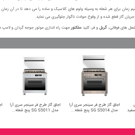
ظیم زمان برای هر شعله به وسیله ولوم های کلاسیک و ساده را می دهد تا در آن زما
ریان گاز قطع شده و از وقوع حوادث ناگوار جلوگیری می نماید.
شعل های فوقانی،
گریل
و فر، کلید
سلکتور
جهت راه اندازی موتور جوجه گردان و لامپ داخ
دوو سری
اجاق گاز طرح فر سینجر سری آرا
اجاق گاز طرح فر سینجر سری آرا
مدل SG S5014 پنج شعله...
مدل SG S5011 پنج شعله...