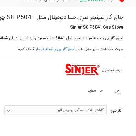
اجاق گاز سینجر سری صبا دیجیتال مدل SG P5041 چهار شعله لعاب
Sinjer SG P5041 Gas Stove
اجاق گاز چهار شعله مبله سینجر مدل
5041
لعاب سفید رویه استیل دارای شعله
جهت مشاهده سایر مدل های
اجاق گاز چهار شعله فر دار
کلیک کنید.
برند محصول
سفید
رنگ
گارانتی 24 ماهه آریا پردیس البرز
گارانتی