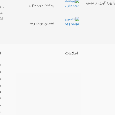
 بهره گیری از تجارب
پرداخت درب منزل
با 
اخب
شگف
تضمین عودت وجه
اطلاعات
ل
د
ش
ر
ر
د
ث
ض
ح