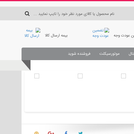
 عودت وجه
بیمه ارسال کالا
تال
موتورسیکلت
فروشنده شوید