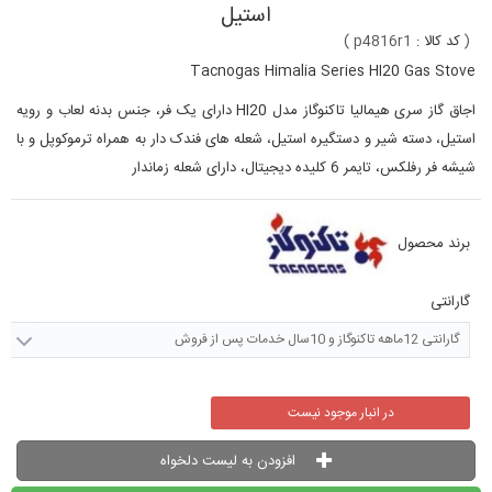
استیل
(
کد کالا :
p4816r1
)
Tacnogas Himalia Series HI20 Gas Stove
اجاق گاز سری هیمالیا تاکنوگاز مدل HI20 دارای یک فر، جنس بدنه لعاب و رویه
استیل، دسته شیر و دستگیره استیل، شعله های فندک دار به همراه ترموکوپل و با
شیشه فر رفلکس، تایمر 6 کلیده دیجیتال، دارای شعله زماندار
برند محصول
گارانتی
گارانتی 12ماهه تاکنوگاز و 10سال خدمات پس از فروش
در انبار موجود نیست
افزودن به لیست دلخواه