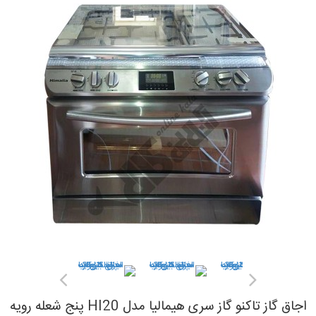
اجاق گاز تاکنو گاز سری هیمالیا مدل HI20 پنج شعله رویه