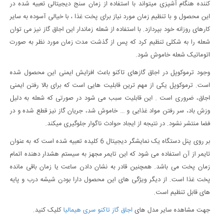
کننده هنگام آشپزی میتواند با استفاده از زمان سنج دیجیتالی تعبیه شده در
این محصول و با تنظیم زمان مورد نیاز برای پخت غذا ، با خیالی آسوده به سایر
کارهای روزانه خود بپردازد. با استفاده از شعله زماندار این اجاق گاز نیز می توان
شعله را به شکلی تنظیم کرد که پس از گذشت مدت زمان مورد نظر به صورت
اتوماتیک شعله خاموش شود.
وجود ترموکوپل در اجاق گازهای تاکنو باعث افزایش ایمنی این محصول شده
است. ترموکوپل یکی از مهم ترین قابلیت هایی است که برای بالا رفتن ایمنی
اجاق، ضروری است . این قابلیت سبب می شود در صورتی که شعله به دلیل
وزش باد، سر رفتن مواد غذایی و … خاموش شد، جریان گاز نیز قطع شده و در
فضا منتشر نشود. در نتیجه از ایجاد حوادث ناگوار جلوگیری میکند.
بر روی پنل دستگاه یک نمایشگر دیجیتال 6 کلیده تعبیه شده است که به عنوان
تایمر از آن استفاده می شود که این تایمر مجهز به سیستم هشدار دهنده اتمام
زمان پخت می باشد. همچنین قادر به نشان دادن ساعت یا زمان باقی مانده
پخت غذا است. از دیگر ویژگی های این محصول دارا بودن شیشه درب و پایه
های قابل تنظیم است.
جهت مشاهده سایر مدل های
اجاق گاز تاکنو سری هیمالیا
کلیک کنید.