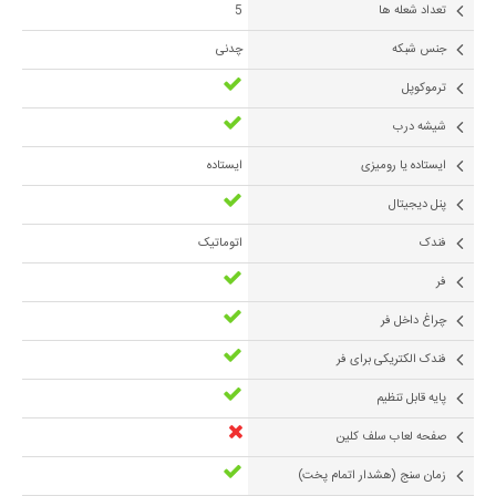
تعداد شعله ها
5
جنس شبکه
چدنی
ترموکوپل
شیشه درب
ایستاده یا رومیزی
ایستاده
پنل دیجیتال
فندک
اتوماتیک
فر
چراغ داخل فر
فندک الکتریکی برای فر
پایه قابل تنظیم
صفحه لعاب سلف کلین
زمان سنج (هشدار اتمام پخت)