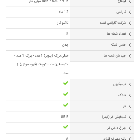
ارتفاع
915 * 630 * 885 میلی متر
گارانتی
12 ماه
شرکت گارانتی کننده
تاکنو گاز
تعداد شعله ها
5
جنس شبکه
چدن
چیدمان شعله ها
خیلی بزرگ (پلوپز) 1 عدد - بزرگ 1 عدد -
متوسط 2 عدد - کوچک (قهوه جوش) 1
عدد
ترموکوپل
فندک
فر
گنجایش فر (لیتر)
85.5
چراغ داخل فر
رتبه مصرف انرژی
A