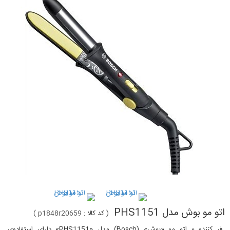
اتو مو بوش مدل PHS1151
(
کد کالا :
p1848r20659
)
فر کننده و اتو مو «بوش» (Bosch) مدل «PHS1151» دارای استفاده‌ی