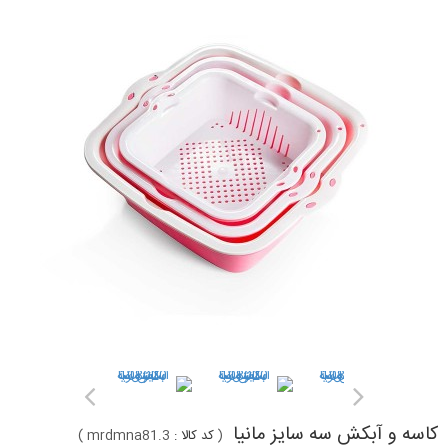
کاسه و آبکش سه سایز مانیا
(
کد کالا :
mrdmna81.3
)