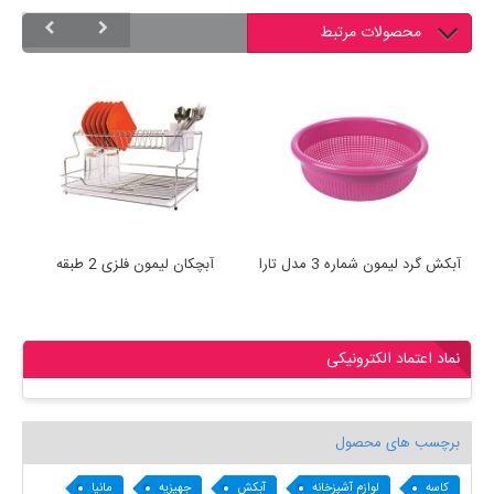
محصولات مرتبط
آبکش گرد لیمون شماره 3 مدل تارا
آبچکان لیمون فلزی 2 طبقه
آب
نماد اعتماد الکترونیکی
برچسب های محصول
کاسه
لوازم آشپزخانه
آبکش
جهیزیه
مانیا