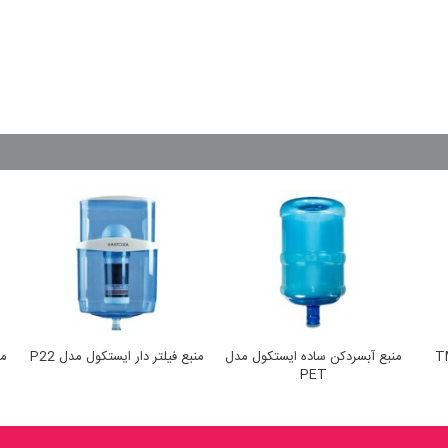
کول مدل TM-
منبع آبسردکن ساده ایستکول مدل
منبع فیلتر دار ایستکول مدل P22
من
PET