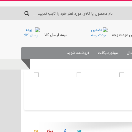
 عودت وجه
بیمه ارسال کالا
تال
موتورسیکلت
فروشنده شوید