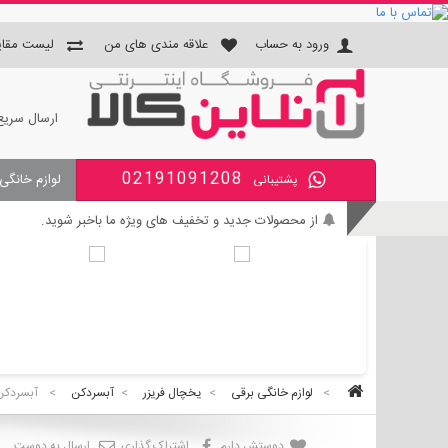
ورود به حساب
علاقه مندی های من
لیست مقای
ارسال سریع
02191091208
لوازم خانگی
پشتیبانی
جای دستمال و جا مسواکی و جای 
از محصولات جدید و تخفیف های ویژه ما باخبر شوید.
بی واسطه و مطمئن خرید کنید.
کالای با کیفیت را با قیمت خوب بخرید.
برای اطلاع از زمان تحویل سفارشات ، از حساب کاربری خود و
>
لوازم خانگی برقی
>
یخچال فریزر
>
آبسردکن
>
آبسردکن بو
دوستش دارم
اشتراک گذاری
ارسال به دوست