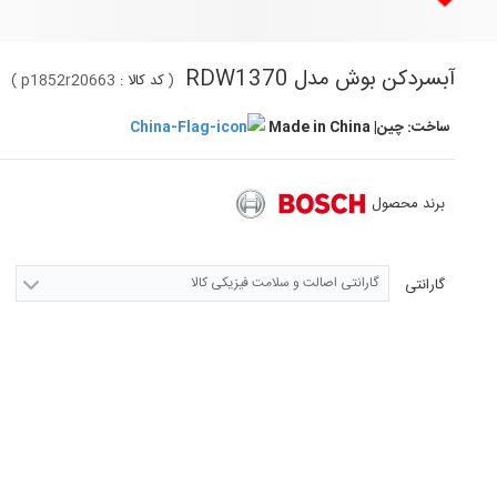
آبسردکن بوش مدل RDW1370
(
کد کالا :
p1852r20663
)
ساخت: چین| Made in China
برند محصول
گارانتی اصالت و سلامت فیزیکی کالا
گارانتی