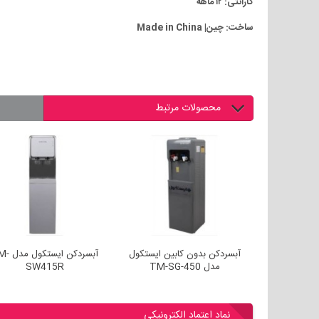
گارانتی: ۱۲ ماهه
ساخت: چین| Made in China
محصولات مرتبط
بین ایستکول
آبسردکن بدون کابین ایستکول
آبسردکن ایست
مدل TM-SG-450
SW415R
نماد اعتماد الکترونیکی